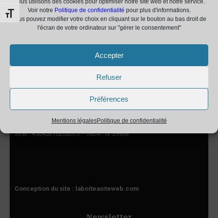
Nous utilisons des cookies pour optimiser notre site web et notre service.
06 98 19 87 99
Voir notre
Politique de confidentialité
pour plus d'informations.
Changer la taille de la police
Vous pouvez modifier votre choix en cliquant sur le bouton au bas droit de
atelierlee67@yahoo.fr
l'écran de votre ordinateur sur "gérer le consentement"
Informations Légales
Accepter
Mentions légales
Refuser
Politique de confidentialité
Préférences
Mentions légales
Politique de confidentialité
Siret : 45045316200015 – MDA : N°39943
Conception du site :
laboiteasiteweb.com
Newsletter